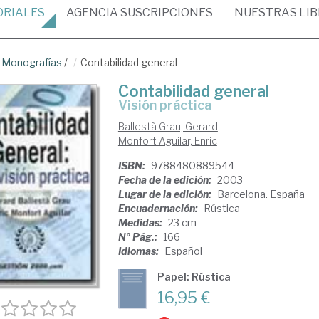
ORIALES
AGENCIA
SUSCRIPCIONES
NUESTRAS
LI
/
Monografías
/
Contabilidad general
Contabilidad general
visión práctica
Ballestà Grau, Gerard
Monfort Aguilar, Enric
ISBN:
9788480889544
Fecha de la edición:
2003
Lugar de la edición:
Barcelona. España
Encuadernación:
Rústica
Medidas:
23 cm
Nº Pág.:
166
Idiomas:
Español
Papel: Rústica
16,95 €