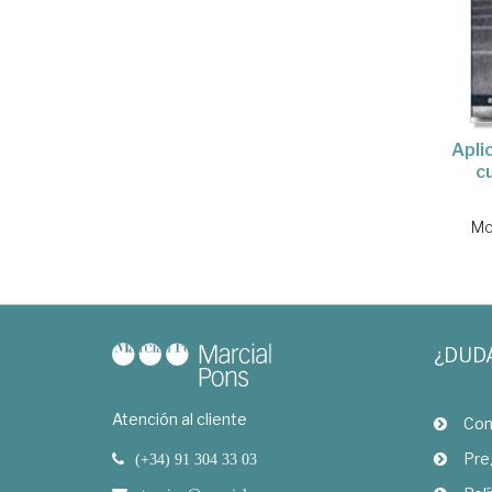
Apli
c
Mo
¿DUD
Atención al cliente
Com
Pre
(+34) 91 304 33 03