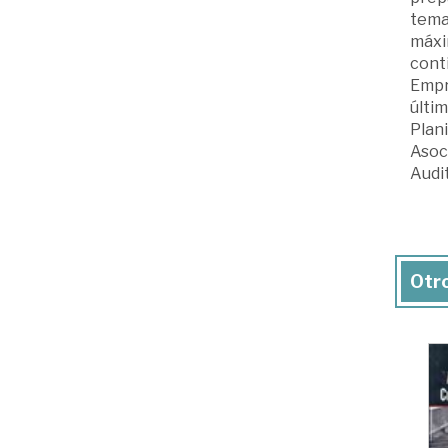
tema 
máxim
conti
Empre
últi
Plani
Asoc
Audi
Otro