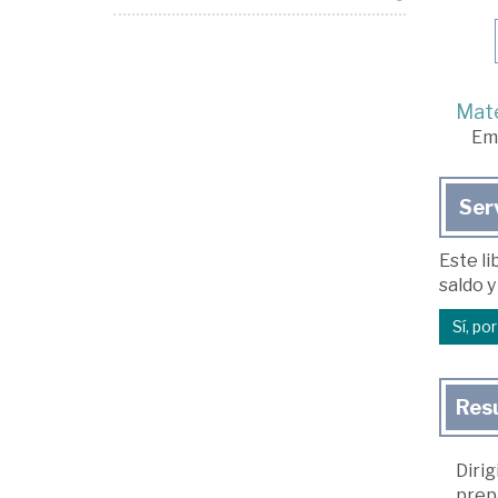
Mate
Em
Ser
Este li
saldo y
Sí, po
Res
Dirig
prep