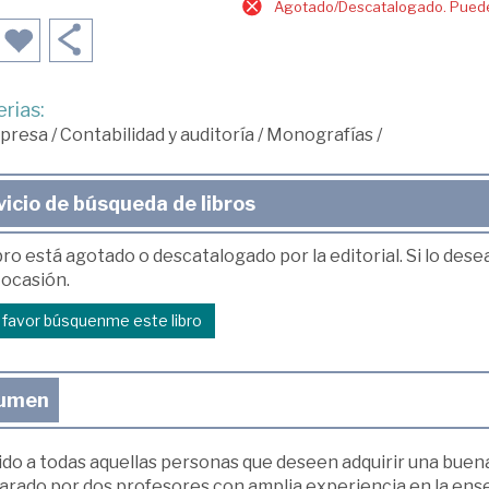
Agotado/Descatalogado. Puede 
rias:
presa
/
Contabilidad y auditoría
/
Monografías
/
vicio de búsqueda de libros
bro está agotado o descatalogado por la editorial. Si lo des
 ocasión.
r favor búsquenme este libro
umen
ido a todas aquellas personas que deseen adquirir una buena
arado por dos profesores con amplia experiencia en la enseñ