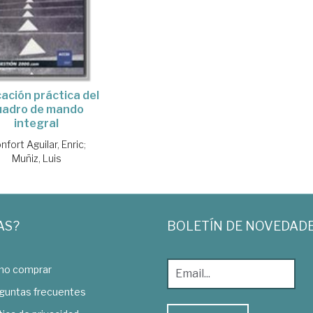
cación práctica del
uadro de mando
integral
nfort Aguilar, Enric
;
Muñiz, Luis
AS?
BOLETÍN DE NOVEDAD
o comprar
guntas frecuentes