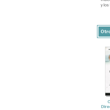
y lo
Otro
C
Dire