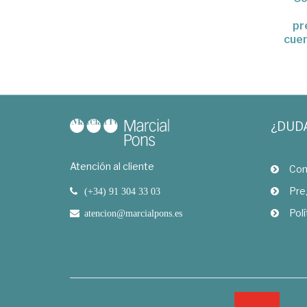
pr
cue
¿DUD
Atención al cliente
Com
Pre
(+34) 91 304 33 03
Polí
atencion@marcialpons.es