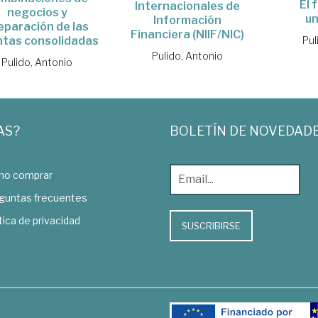
El 
Internacionales de
negocios y
un
Información
eparación de las
Financiera (NIIF/NIC)
Pul
ntas consolidadas
Pulido, Antonio
Pulido, Antonio
AS?
BOLETÍN DE NOVEDAD
o comprar
guntas frecuentes
tica de privacidad
SUSCRIBIRSE