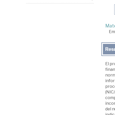
Mate
Em
Res
El p
finan
norm
infor
proc
(NIC/
comp
inco
del n
indi