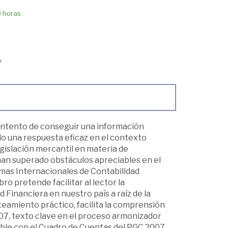
8 horas
/
intento de conseguir una información
do una respuesta eficaz en el contexto
islación mercantil en materia de
 han superado obstáculos apreciables en el
mas Internacionales de Contabilidad
ro pretende facilitar al lector la
Financiera en nuestro país a raíz de la
eamiento práctico, facilita la comprensión
007, texto clave en el proceso armonizador
able con el Cuadro de Cuentas del PGC 2007