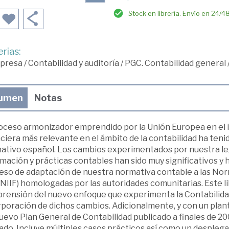
Stock en librería. Envío en 24/4
rias:
presa
/
Contabilidad y auditoría
/
PGC. Contabilidad general
umen
Notas
roceso armonizador emprendido por la Unión Europea en el 
ciera más relevante en el ámbito de la contabilidad ha teni
ativo español. Los cambios experimentados por nuestra leg
mación y prácticas contables han sido muy significativos y
eso de adaptación de nuestra normativa contable a las Nor
NIIF) homologadas por las autoridades comunitarias. Este lib
rensión del nuevo enfoque que experimenta la Contabilidad 
rporación de dichos cambios. Adicionalmente, y con un plant
uevo Plan General de Contabilidad publicado a finales de 2
cado. Incluye múltiples casos prácticos así como un despleg