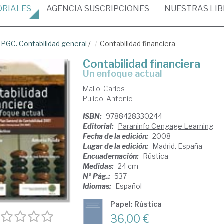
ORIALES
AGENCIA
SUSCRIPCIONES
NUESTRAS
LI
/
PGC. Contabilidad general
/
Contabilidad financiera
Contabilidad financiera
un enfoque actual
Mallo, Carlos
Pulido, Antonio
ISBN:
9788428330244
Editorial:
Paraninfo Cengage Learning
Fecha de la edición:
2008
Lugar de la edición:
Madrid. España
Encuadernación:
Rústica
Medidas:
24 cm
Nº Pág.:
537
Idiomas:
Español
Papel: Rústica
36,00 €