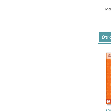
Mal
Otro
Co