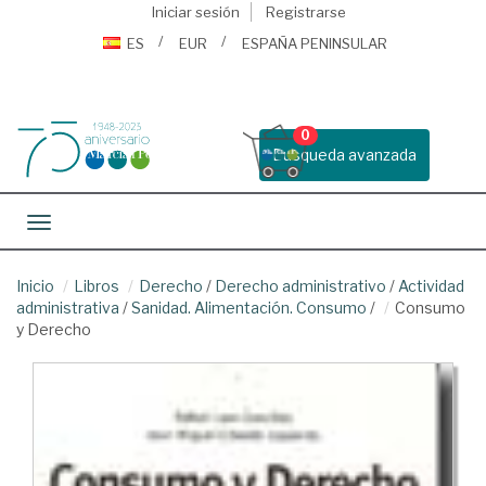
Iniciar sesión
Registrarse
ES
EUR
ESPAÑA PENINSULAR
0
Busqueda avanzada
Toggle navigation
Inicio
Libros
Derecho
/
Derecho administrativo
/
Actividad
administrativa
/
Sanidad. Alimentación. Consumo
/
Consumo
y Derecho