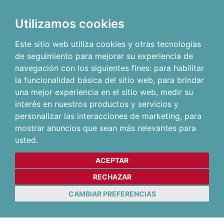
Utilizamos cookies
Este sitio web utiliza cookies y otras tecnologías
de seguimiento para mejorar su experiencia de
navegación con los siguientes fines:
para habilitar
la funcionalidad básica del sitio web
,
para brindar
una mejor experiencia en el sitio web
,
medir su
interés en nuestros productos y servicios y
personalizar las interacciones de marketing
,
para
mostrar anuncios que sean más relevantes para
usted
.
ACEPTAR
RECHAZAR
CAMBIAR PREFERENCIAS