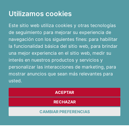
Utilizamos cookies
Este sitio web utiliza cookies y otras tecnologías
de seguimiento para mejorar su experiencia de
navegación con los siguientes fines:
para habilitar
la funcionalidad básica del sitio web
,
para brindar
una mejor experiencia en el sitio web
,
medir su
interés en nuestros productos y servicios y
personalizar las interacciones de marketing
,
para
mostrar anuncios que sean más relevantes para
usted
.
ACEPTAR
RECHAZAR
CAMBIAR PREFERENCIAS