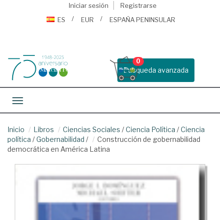
Iniciar sesión
Registrarse
ES
EUR
ESPAÑA PENINSULAR
0
Busqueda avanzada
Toggle navigation
Inicio
Libros
Ciencias Sociales
/
Ciencia Política
/
Ciencia
política
/
Gobernabilidad
/
Construcción de gobernabilidad
democrática en América Latina