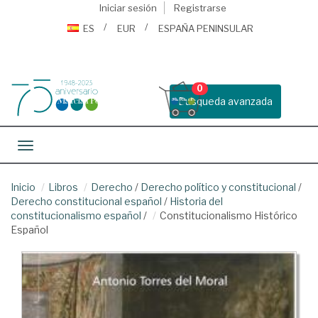
Iniciar sesión
Registrarse
ES
EUR
ESPAÑA PENINSULAR
0
Busqueda avanzada
Toggle navigation
Inicio
Libros
Derecho
/
Derecho político y constitucional
/
Derecho constitucional español
/
Historia del
constitucionalismo español
/
Constitucionalismo Histórico
Español