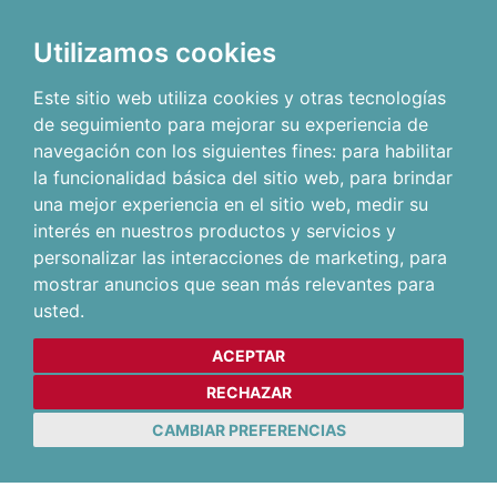
Utilizamos cookies
Este sitio web utiliza cookies y otras tecnologías
de seguimiento para mejorar su experiencia de
navegación con los siguientes fines:
para habilitar
la funcionalidad básica del sitio web
,
para brindar
una mejor experiencia en el sitio web
,
medir su
interés en nuestros productos y servicios y
personalizar las interacciones de marketing
,
para
mostrar anuncios que sean más relevantes para
usted
.
ACEPTAR
RECHAZAR
CAMBIAR PREFERENCIAS