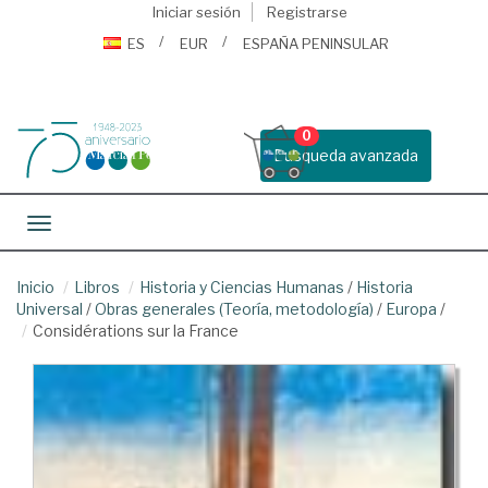
Iniciar sesión
Registrarse
ES
EUR
ESPAÑA PENINSULAR
0
Busqueda avanzada
Toggle navigation
Inicio
Libros
Historia y Ciencias Humanas
/
Historia
Universal
/
Obras generales (Teoría, metodología)
/
Europa
/
Considérations sur la France