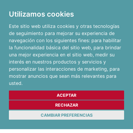
Utilizamos cookies
Este sitio web utiliza cookies y otras tecnologías
de seguimiento para mejorar su experiencia de
navegación con los siguientes fines:
para habilitar
la funcionalidad básica del sitio web
,
para brindar
una mejor experiencia en el sitio web
,
medir su
interés en nuestros productos y servicios y
personalizar las interacciones de marketing
,
para
mostrar anuncios que sean más relevantes para
usted
.
ACEPTAR
RECHAZAR
CAMBIAR PREFERENCIAS