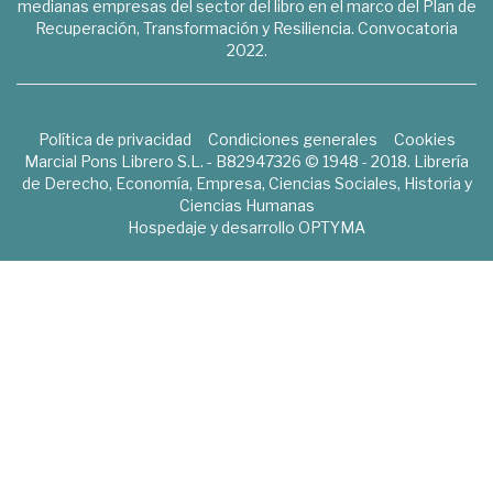
medianas empresas del sector del libro en el marco del Plan de
Recuperación, Transformación y Resiliencia. Convocatoria
2022.
Política de privacidad
Condiciones generales
Cookies
Marcial Pons Librero S.L. - B82947326 © 1948 - 2018. Librería
de Derecho, Economía, Empresa, Ciencias Sociales, Historia y
Ciencias Humanas
Hospedaje y desarrollo
OPTYMA