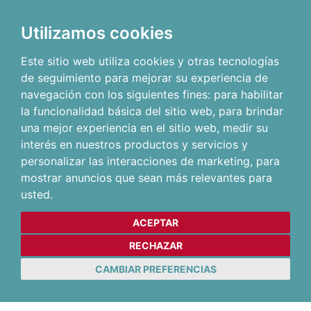
Utilizamos cookies
Este sitio web utiliza cookies y otras tecnologías
de seguimiento para mejorar su experiencia de
navegación con los siguientes fines:
para habilitar
la funcionalidad básica del sitio web
,
para brindar
una mejor experiencia en el sitio web
,
medir su
interés en nuestros productos y servicios y
personalizar las interacciones de marketing
,
para
mostrar anuncios que sean más relevantes para
usted
.
ACEPTAR
RECHAZAR
CAMBIAR PREFERENCIAS