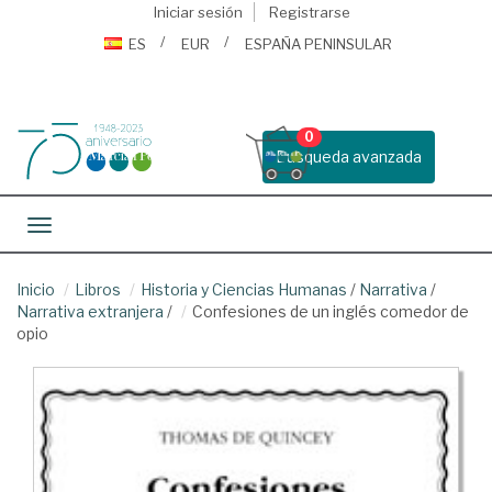
Iniciar sesión
Registrarse
ES
EUR
ESPAÑA PENINSULAR
0
Busqueda avanzada
Toggle navigation
Inicio
Libros
Historia y Ciencias Humanas
/
Narrativa
/
Narrativa extranjera
/
Confesiones de un inglés comedor de
opio