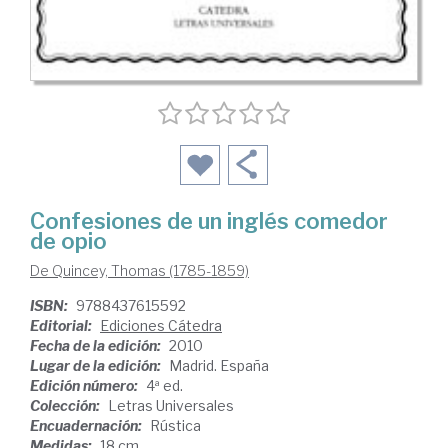
Confesiones de un inglés comedor
de opio
De Quincey, Thomas (1785-1859)
ISBN:
9788437615592
Editorial:
Ediciones Cátedra
Fecha de la edición:
2010
Lugar de la edición:
Madrid. España
Edición número:
4ª ed.
Colección:
Letras Universales
Encuadernación:
Rústica
Medidas:
18 cm