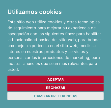
Utilizamos cookies
Este sitio web utiliza cookies y otras tecnologías
de seguimiento para mejorar su experiencia de
navegación con los siguientes fines:
para habilitar
la funcionalidad básica del sitio web
,
para brindar
una mejor experiencia en el sitio web
,
medir su
interés en nuestros productos y servicios y
personalizar las interacciones de marketing
,
para
mostrar anuncios que sean más relevantes para
usted
.
ACEPTAR
RECHAZAR
CAMBIAR PREFERENCIAS