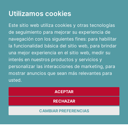
Utilizamos cookies
Este sitio web utiliza cookies y otras tecnologías
de seguimiento para mejorar su experiencia de
navegación con los siguientes fines:
para habilitar
la funcionalidad básica del sitio web
,
para brindar
una mejor experiencia en el sitio web
,
medir su
interés en nuestros productos y servicios y
personalizar las interacciones de marketing
,
para
mostrar anuncios que sean más relevantes para
usted
.
ACEPTAR
RECHAZAR
CAMBIAR PREFERENCIAS