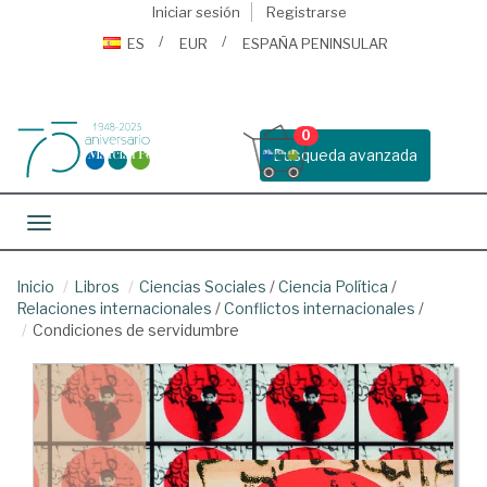
Iniciar sesión
Registrarse
ES
EUR
ESPAÑA PENINSULAR
0
Busqueda avanzada
Toggle navigation
Inicio
Libros
Ciencias Sociales
/
Ciencia Política
/
Relaciones internacionales
/
Conflictos internacionales
/
Condiciones de servidumbre