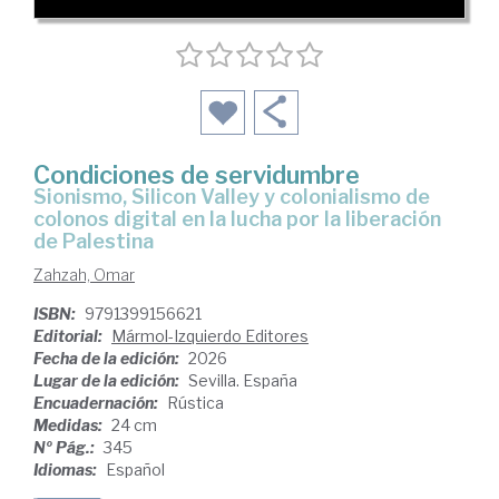
Condiciones de servidumbre
Sionismo, Silicon Valley y colonialismo de
colonos digital en la lucha por la liberación
de Palestina
Zahzah, Omar
ISBN:
9791399156621
Editorial:
Mármol-Izquierdo Editores
Fecha de la edición:
2026
Lugar de la edición:
Sevilla. España
Encuadernación:
Rústica
Medidas:
24 cm
Nº Pág.:
345
Idiomas:
Español