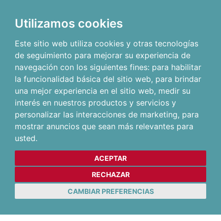
Utilizamos cookies
Este sitio web utiliza cookies y otras tecnologías
de seguimiento para mejorar su experiencia de
navegación con los siguientes fines:
para habilitar
la funcionalidad básica del sitio web
,
para brindar
una mejor experiencia en el sitio web
,
medir su
interés en nuestros productos y servicios y
personalizar las interacciones de marketing
,
para
mostrar anuncios que sean más relevantes para
usted
.
ACEPTAR
RECHAZAR
CAMBIAR PREFERENCIAS