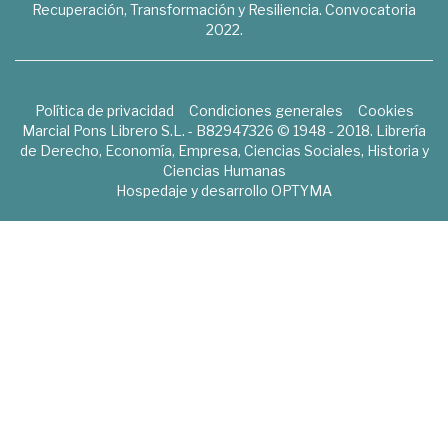
Recuperación, Transformación y Resiliencia. Convocatoria
2022.
Política de privacidad
Condiciones generales
Cookies
Marcial Pons Librero S.L. - B82947326 © 1948 - 2018. Librería
de Derecho, Economía, Empresa, Ciencias Sociales, Historia y
Ciencias Humanas
Hospedaje y desarrollo
OPTYMA