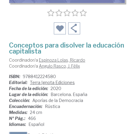
Conceptos para disolver la educación
capitalista
Coordinador/a
Espinoza Lolas, Ricardo
Coordinador/a
Angulo Rasco, J. Félix
ISBN:
9788412224580
Editorial:
Terra Ignota Ediciones
Fecha de la edición:
2020
Lugar de la edición:
Barcelona. España
Colección:
Aporías de la Democracia
Encuadernación:
Rústica
Medidas:
24 cm
Nº Pág.:
466
Idiomas:
Español