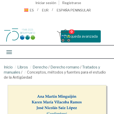
Iniciar sesión
Registrarse
ES
EUR
ESPAÑA PENINSULAR
0
Busqueda avanzada
Toggle navigation
Inicio
Libros
Derecho
/
Derecho romano
/
Tratados y
manuales
/
Conceptos, métodos y fuentes para el estudio
de la Antigüedad