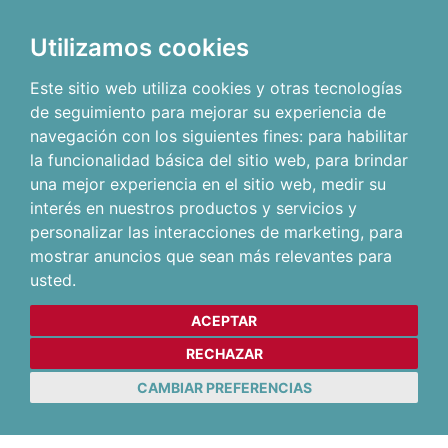
Utilizamos cookies
Este sitio web utiliza cookies y otras tecnologías
de seguimiento para mejorar su experiencia de
navegación con los siguientes fines:
para habilitar
la funcionalidad básica del sitio web
,
para brindar
una mejor experiencia en el sitio web
,
medir su
interés en nuestros productos y servicios y
personalizar las interacciones de marketing
,
para
mostrar anuncios que sean más relevantes para
usted
.
ACEPTAR
RECHAZAR
CAMBIAR PREFERENCIAS