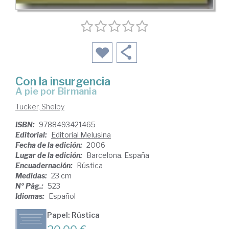
Con la insurgencia
a pie por Birmania
Tucker, Shelby
ISBN:
9788493421465
Editorial:
Editorial Melusina
Fecha de la edición:
2006
Lugar de la edición:
Barcelona. España
Encuadernación:
Rústica
Medidas:
23 cm
Nº Pág.:
523
Idiomas:
Español
Papel: Rústica