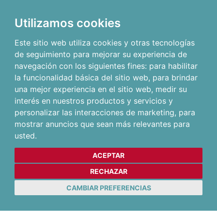
Utilizamos cookies
Este sitio web utiliza cookies y otras tecnologías
de seguimiento para mejorar su experiencia de
navegación con los siguientes fines:
para habilitar
la funcionalidad básica del sitio web
,
para brindar
una mejor experiencia en el sitio web
,
medir su
interés en nuestros productos y servicios y
personalizar las interacciones de marketing
,
para
mostrar anuncios que sean más relevantes para
usted
.
ACEPTAR
RECHAZAR
CAMBIAR PREFERENCIAS