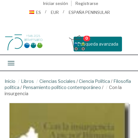
Iniciar sesión
Registrarse
ES
EUR
ESPAÑA PENINSULAR
0
Busqueda avanzada
Toggle navigation
Inicio
Libros
Ciencias Sociales
/
Ciencia Política
/
Filosofía
política
/
Pensamiento político contemporáneo
/
Con la
insurgencia