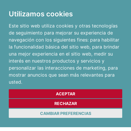
Utilizamos cookies
Este sitio web utiliza cookies y otras tecnologías
de seguimiento para mejorar su experiencia de
navegación con los siguientes fines:
para habilitar
la funcionalidad básica del sitio web
,
para brindar
una mejor experiencia en el sitio web
,
medir su
interés en nuestros productos y servicios y
personalizar las interacciones de marketing
,
para
mostrar anuncios que sean más relevantes para
usted
.
ACEPTAR
RECHAZAR
CAMBIAR PREFERENCIAS