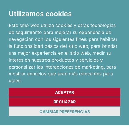
Utilizamos cookies
Este sitio web utiliza cookies y otras tecnologías
de seguimiento para mejorar su experiencia de
navegación con los siguientes fines:
para habilitar
la funcionalidad básica del sitio web
,
para brindar
una mejor experiencia en el sitio web
,
medir su
interés en nuestros productos y servicios y
personalizar las interacciones de marketing
,
para
mostrar anuncios que sean más relevantes para
usted
.
ACEPTAR
RECHAZAR
CAMBIAR PREFERENCIAS