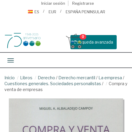
Iniciar sesión
Registrarse
ES
EUR
ESPAÑA PENINSULAR
0
Busqueda avanzada
Toggle navigation
Inicio
Libros
Derecho
/
Derecho mercantil
/
La empresa
/
Cuestiones generales. Sociedades personalistas
/
Compra y
venta de empresas