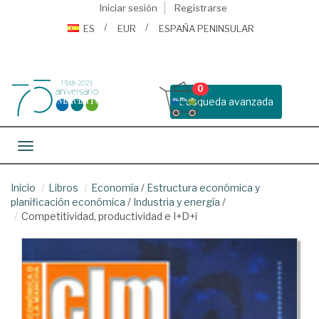
Iniciar sesión
Registrarse
ES
EUR
ESPAÑA PENINSULAR
0
Busqueda avanzada
Toggle navigation
Inicio
Libros
Economía
/
Estructura económica y
planificación económica
/
Industria y energía
/
Competitividad, productividad e I+D+i