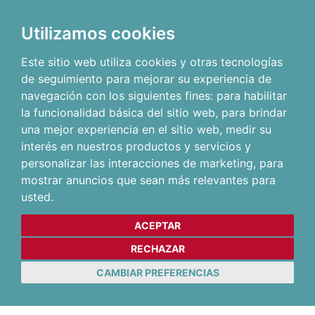
Utilizamos cookies
Este sitio web utiliza cookies y otras tecnologías
de seguimiento para mejorar su experiencia de
navegación con los siguientes fines:
para habilitar
la funcionalidad básica del sitio web
,
para brindar
una mejor experiencia en el sitio web
,
medir su
interés en nuestros productos y servicios y
personalizar las interacciones de marketing
,
para
mostrar anuncios que sean más relevantes para
usted
.
ACEPTAR
RECHAZAR
CAMBIAR PREFERENCIAS