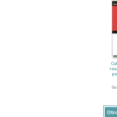
Cul
res
po
Gut
Otro