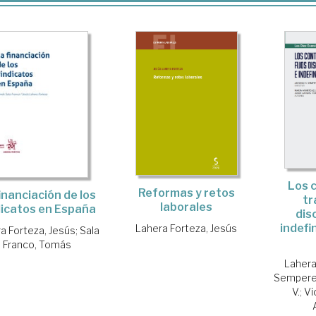
Los 
Reformas y retos
inanciación de los
tr
laborales
dicatos en España
dis
indefi
Lahera Forteza, Jesús
a Forteza, Jesús
;
Sala
Franco, Tomás
Lahera
Sempere 
V.
;
Vi