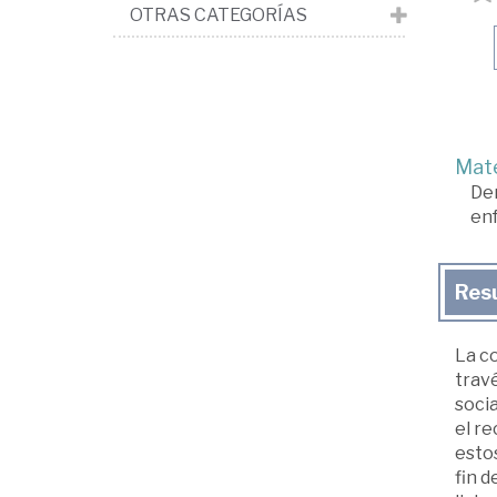
OTRAS CATEGORÍAS
Mate
De
enf
Res
La c
trav
socia
el re
estos
fin d