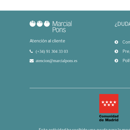
¿DUD
Atención al cliente
Com
Pre
(+34) 91 304 33 03
Polí
atencion@marcialpons.es
Esta actividad ha recibido una ayuda para la mode