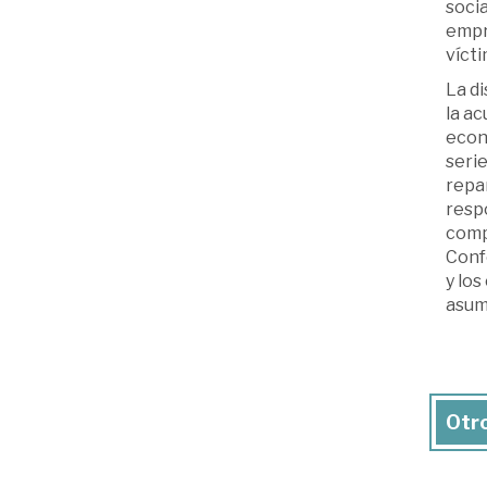
socia
empre
vícti
La di
la ac
econó
serie
repar
respo
comp
Confo
y los
asume
Otro