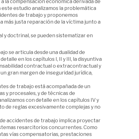
ad a la compensación económica derivada de
n este estudio analizamos la problemática
cidentes de trabajo y proponemos
a más justa reparación de la víctima junto a
l y doctrinal, se pueden sistematizar en
ajo se articula desde una dualidad de
le en los capítulos I, II y III, la disyuntiva
onsabilidad contractual o extracontractual y
n un gran margen de inseguridad jurídica,
entes de trabajo está acompañada de un
as y procesales, y de técnicas de
nalizamos con detalle en los capítulos IV y
nto de reglas excesivamente complejas y no
de accidentes de trabajo implica proyectar
 sistemas resarcitorios concurrentes. Como
tintas vías compensatorias, prestaciones