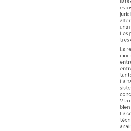
list
estos
jurí
alter
una m
Los p
tres 
La re
model
entre
entre
tant
La h
siste
concu
V, l
bien
La c
técni
anali