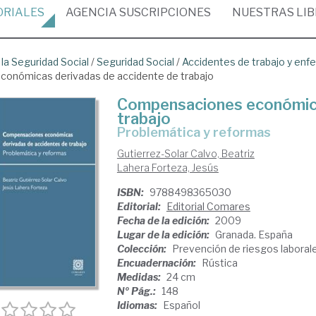
ORIALES
AGENCIA
SUSCRIPCIONES
NUESTRAS
LI
 la Seguridad Social
/
Seguridad Social
/
Accidentes de trabajo y enf
onómicas derivadas de accidente de trabajo
Compensaciones económica
trabajo
Problemática y reformas
Gutierrez-Solar Calvo, Beatriz
Lahera Forteza, Jesús
ISBN:
9788498365030
Editorial:
Editorial Comares
Fecha de la edición:
2009
Lugar de la edición:
Granada. España
Colección:
Prevención de riesgos laborale
Encuadernación:
Rústica
Medidas:
24 cm
Nº Pág.:
148
Idiomas:
Español