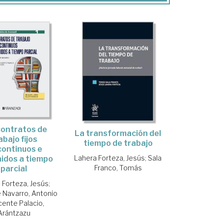
contratos de
La transformación del
abajo fijos
tiempo de trabajo
continuos e
Lahera Forteza, Jesús
;
Sala
nidos a tiempo
Franco, Tomás
parcial
 Forteza, Jesús
;
Navarro, Antonio
cente Palacio,
Arántzazu