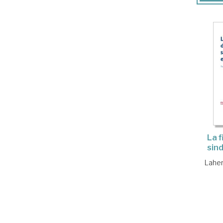
La f
sin
Laher