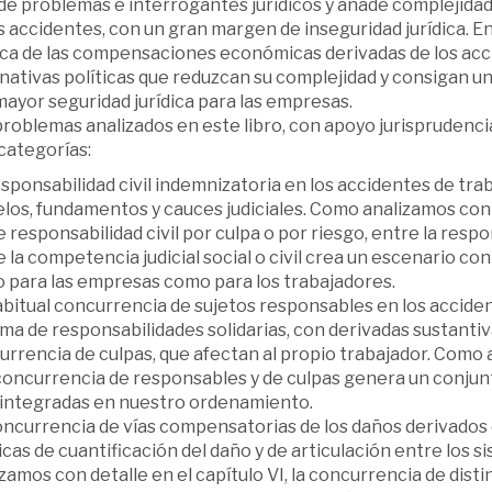
a de problemas e interrogantes jurídicos y añade complejid
 accidentes, con un gran margen de inseguridad jurídica. E
dica de las compensaciones económicas derivadas de los ac
nativas políticas que reduzcan su complejidad y consigan un
ayor seguridad jurídica para las empresas.
roblemas analizados en este libro, con apoyo jurisprudencia
categorías:
sponsabilidad civil indemnizatoria en los accidentes de trab
os, fundamentos y cauces judiciales. Como analizamos con detal
 responsabilidad civil por culpa o por riesgo, entre la resp
 la competencia judicial social o civil crea un escenario co
o para las empresas como para los trabajadores.
abitual concurrencia de sujetos responsables en los accid
ma de responsabilidades solidarias, con derivadas sustantiv
rrencia de culpas, que afectan al propio trabajador. Como a
a concurrencia de responsables y de culpas genera un conju
 integradas en nuestro ordenamiento.
oncurrencia de vías compensatorias de los daños derivados 
cas de cuantificación del daño y de articulación entre los
zamos con detalle en el capítulo VI, la concurrencia de dis