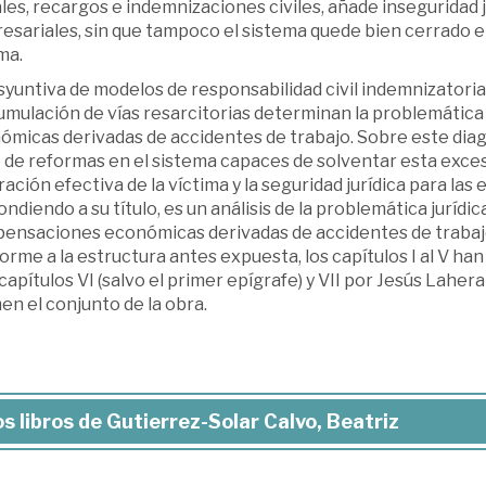
les, recargos e indemnizaciones civiles, añade inseguridad 
sariales, sin que tampoco el sistema quede bien cerrado en 
ma.
syuntiva de modelos de responsabilidad civil indemnizatoria
umulación de vías resarcitorias determinan la problemática
micas derivadas de accidentes de trabajo. Sobre este diagn
 de reformas en el sistema capaces de solventar esta exces
ación efectiva de la víctima y la seguridad jurídica para las 
ndiendo a su título, es un análisis de la problemática jurídic
ensaciones económicas derivadas de accidentes de traba
rme a la estructura antes expuesta, los capítulos I al V han
 capítulos VI (salvo el primer epígrafe) y VII por Jesús Lahe
n el conjunto de la obra.
s libros de Gutierrez-Solar Calvo, Beatriz