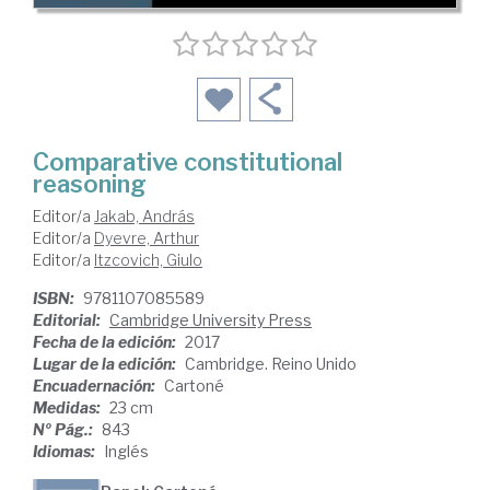
Comparative constitutional
reasoning
Editor/a
Jakab, András
Editor/a
Dyevre, Arthur
Editor/a
Itzcovich, Giulo
ISBN:
9781107085589
Editorial:
Cambridge University Press
Fecha de la edición:
2017
Lugar de la edición:
Cambridge. Reino Unido
Encuadernación:
Cartoné
Medidas:
23 cm
Nº Pág.:
843
Idiomas:
Inglés