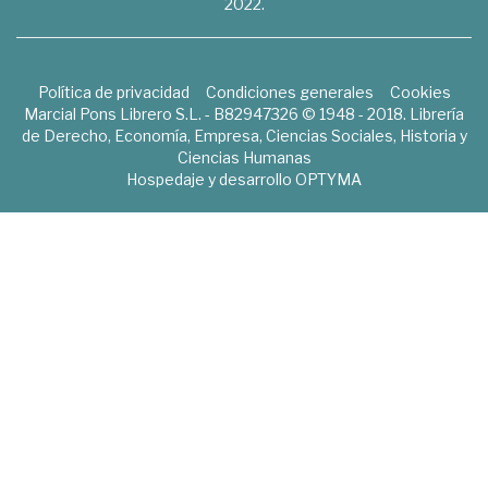
2022.
Política de privacidad
Condiciones generales
Cookies
Marcial Pons Librero S.L. - B82947326 © 1948 - 2018. Librería
de Derecho, Economía, Empresa, Ciencias Sociales, Historia y
Ciencias Humanas
Hospedaje y desarrollo
OPTYMA