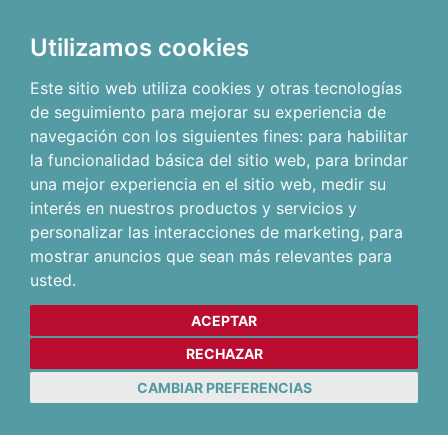
Utilizamos cookies
Este sitio web utiliza cookies y otras tecnologías
de seguimiento para mejorar su experiencia de
navegación con los siguientes fines:
para habilitar
la funcionalidad básica del sitio web
,
para brindar
una mejor experiencia en el sitio web
,
medir su
interés en nuestros productos y servicios y
personalizar las interacciones de marketing
,
para
mostrar anuncios que sean más relevantes para
usted
.
ACEPTAR
RECHAZAR
CAMBIAR PREFERENCIAS