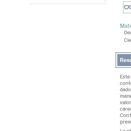
Mate
De
Cie
Res
Este 
conte
dado 
maner
valor
care
Con 
prese