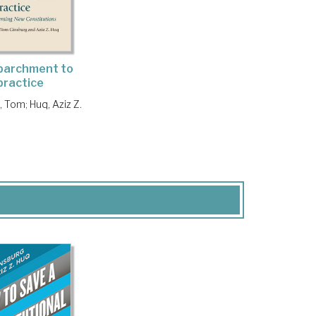
parchment to
practice
, Tom
;
Huq, Aziz Z.