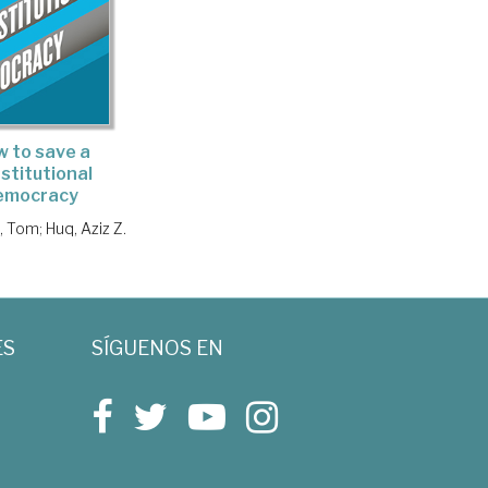
 to save a
stitutional
emocracy
, Tom
;
Huq, Aziz Z.
ES
SÍGUENOS EN