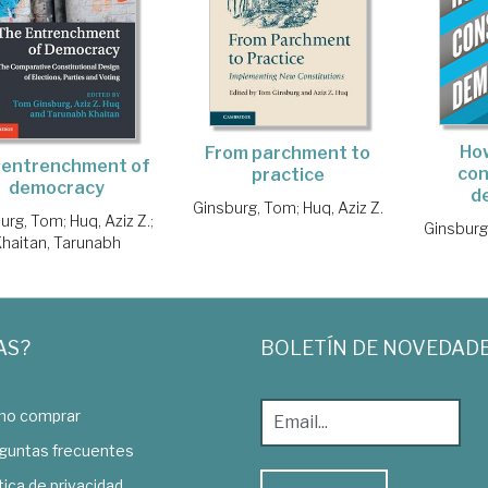
How
From parchment to
 entrenchment of
con
practice
democracy
d
Ginsburg, Tom
;
Huq, Aziz Z.
urg, Tom
;
Huq, Aziz Z.
;
Ginsburg
Khaitan, Tarunabh
AS?
BOLETÍN DE NOVEDAD
o comprar
guntas frecuentes
tica de privacidad