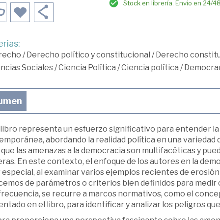
Stock en librería. Envío en 24/4
rias:
recho
/
Derecho político y constitucional
/
Derecho constitu
ncias Sociales
/
Ciencia Política
/
Ciencia política
/
Democra
umen
libro representa un esfuerzo significativo para entender la
mporánea, abordando la realidad política en una variedad de 
que las amenazas a la democracia son multifacéticas y pued
as. En este contexto, el enfoque de los autores en la demo
 especial, al examinar varios ejemplos recientes de erosió
cemos de parámetros o criterios bien definidos para medir 
frecuencia, se recurre a marcos normativos, como el concep
ntado en el libro, para identificar y analizar los peligros q