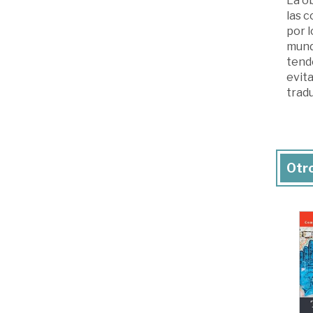
La o
las c
por l
mund
tende
evit
tradu
Otro