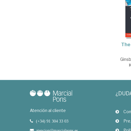
The
Ginsb
¿DUD
Atención al cliente
Com
Pre
(+34) 91 304 33 03
Polí
atencion@marcialpons.es