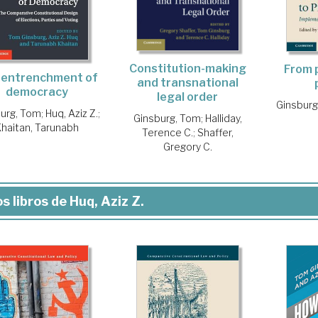
Constitution-making
From 
 entrenchment of
and transnational
democracy
legal order
Ginsburg
urg, Tom
;
Huq, Aziz Z.
;
Ginsburg, Tom
;
Halliday,
Khaitan, Tarunabh
Terence C.
;
Shaffer,
Gregory C.
s libros de Huq, Aziz Z.