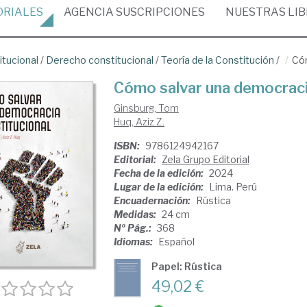
ORIALES
AGENCIA
SUSCRIPCIONES
NUESTRAS
LI
itucional
/
Derecho constitucional
/
Teoría de la Constitución
/
Cóm
Cómo salvar una democraci
Ginsburg, Tom
Huq, Aziz Z.
ISBN:
9786124942167
Editorial:
Zela Grupo Editorial
Fecha de la edición:
2024
Lugar de la edición:
Lima. Perú
Encuadernación:
Rústica
Medidas:
24 cm
Nº Pág.:
368
Idiomas:
Español
Papel: Rústica
49,02 €