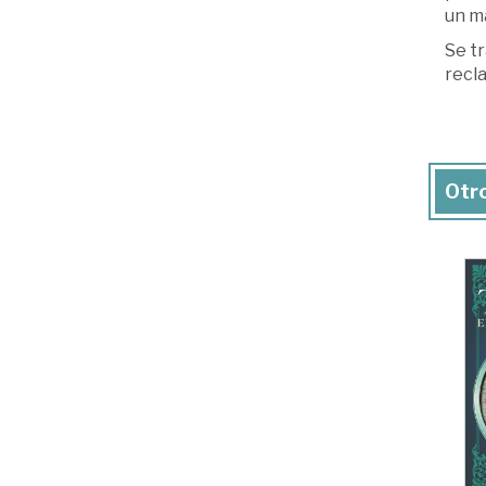
un ma
Se tr
recla
Otro