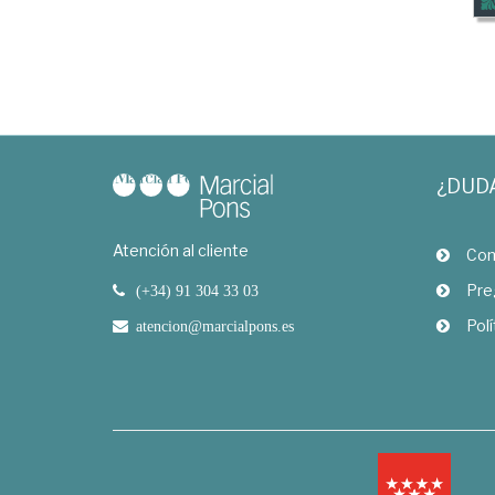
¿DUD
Atención al cliente
Com
Pre
(+34) 91 304 33 03
Polí
atencion@marcialpons.es