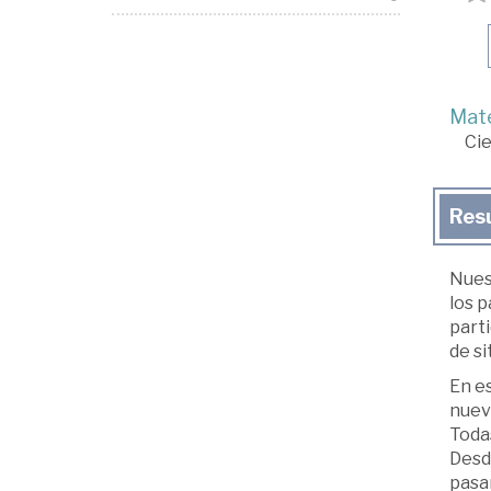
Mate
Cie
Res
Nues
los p
parti
de si
En e
nuev
Todas
Desd
pasan