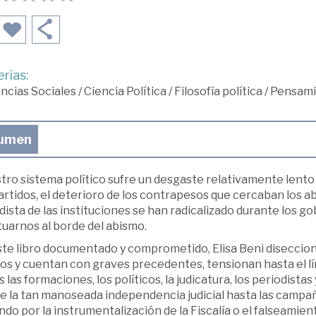
rias:
ncias Sociales
/
Ciencia Política
/
Filosofía política
/
Pensami
umen
tro sistema político sufre un desgaste relativamente lento
artidos, el deterioro de los contrapesos que cercaban los a
dista de las instituciones se han radicalizado durante los 
tuarnos al borde del abismo.
ste libro documentado y comprometido, Elisa Beni disecci
os y cuentan con graves precedentes, tensionan hasta el lím
 las formaciones, los políticos, la judicatura, los periodista
e la tan manoseada independencia judicial hasta las campañ
do por la instrumentalización de la Fiscalía o el falseamien