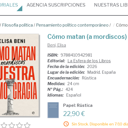
ORIALES
AGENCIA
SUSCRIPCIONES
NUESTRAS
LI
/
Filosofía política
/
Pensamiento político contemporáneo
/
Cómo 
Cómo matan (a mordiscos)
Beni, Elisa
ISBN:
9788410942981
Editorial:
La Esfera de los Libros
Fecha de la edición:
2026
Lugar de la edición:
Madrid. España
Encuadernación:
Rústica
Medidas:
24 cm
Nº Pág.:
424
Idiomas:
Español
Papel: Rústica
22,90 €
Sin Stock. Disponible en 7/10 día