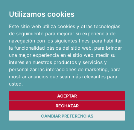
Utilizamos cookies
Este sitio web utiliza cookies y otras tecnologías
de seguimiento para mejorar su experiencia de
navegación con los siguientes fines:
para habilitar
la funcionalidad básica del sitio web
,
para brindar
una mejor experiencia en el sitio web
,
medir su
interés en nuestros productos y servicios y
personalizar las interacciones de marketing
,
para
mostrar anuncios que sean más relevantes para
usted
.
ACEPTAR
RECHAZAR
CAMBIAR PREFERENCIAS