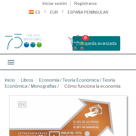
Iniciar sesión
Registrarse
ES
EUR
ESPAÑA PENINSULAR
0
Busqueda avanzada
Toggle navigation
Inicio
Libros
Economía
/
Teoría Económica
/
Teoría
Económica
/
Monografías
/
Cómo funciona la economía