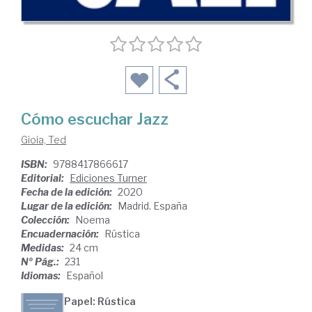
Cómo escuchar Jazz
Gioia, Ted
ISBN:
9788417866617
Editorial:
Ediciones Turner
Fecha de la edición:
2020
Lugar de la edición:
Madrid. España
Colección:
Noema
Encuadernación:
Rústica
Medidas:
24 cm
Nº Pág.:
231
Idiomas:
Español
Papel: Rústica