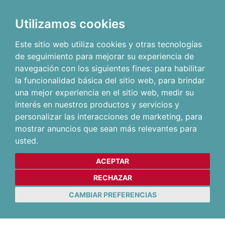
Utilizamos cookies
Este sitio web utiliza cookies y otras tecnologías
de seguimiento para mejorar su experiencia de
navegación con los siguientes fines:
para habilitar
la funcionalidad básica del sitio web
,
para brindar
una mejor experiencia en el sitio web
,
medir su
interés en nuestros productos y servicios y
personalizar las interacciones de marketing
,
para
mostrar anuncios que sean más relevantes para
usted
.
ACEPTAR
RECHAZAR
CAMBIAR PREFERENCIAS