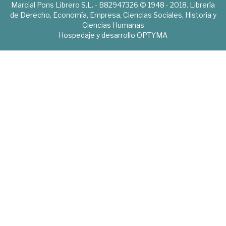
Marcial Pons Librero S.L. - B82947326 © 1948 - 2018. Librería
de Derecho, Economía, Empresa, Ciencias Sociales, Historia y
Ciencias Humanas
Hospedaje y desarrollo
OPTYMA