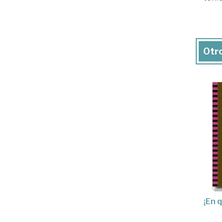
Otro
¡En 