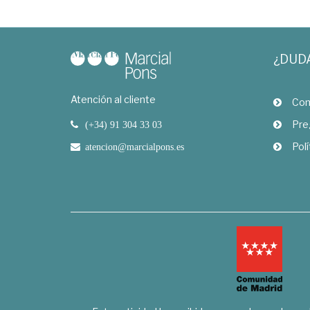
¿DUD
Atención al cliente
Com
Pre
(+34) 91 304 33 03
Polí
atencion@marcialpons.es