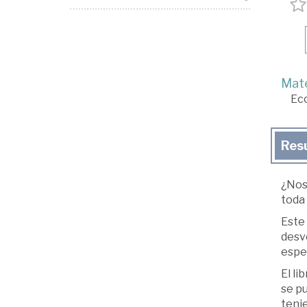
Mate
Ec
Res
¿Nos
toda 
Este 
desve
espec
El li
se pu
teni