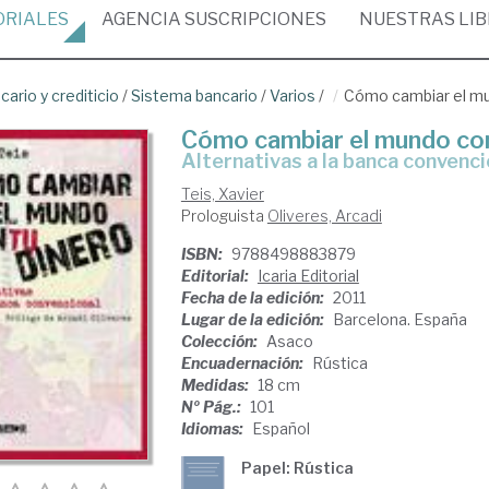
ORIALES
AGENCIA
SUSCRIPCIONES
NUESTRAS
LI
ario y crediticio
/
Sistema bancario
/
Varios
/
Cómo cambiar el mu
Cómo cambiar el mundo con
alternativas a la banca convenci
Teis, Xavier
Prologuista
Oliveres, Arcadi
ISBN:
9788498883879
Editorial:
Icaria Editorial
Fecha de la edición:
2011
Lugar de la edición:
Barcelona. España
Colección:
Asaco
Encuadernación:
Rústica
Medidas:
18 cm
Nº Pág.:
101
Idiomas:
Español
Papel: Rústica