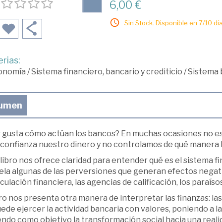
6,00 €
Sin Stock. Disponible en 7/10 día
rias:
onomía
/
Sistema financiero, bancario y crediticio
/
Sistema 
umen
 gusta cómo actúan los bancos? En muchas ocasiones no es 
confianza nuestro dinero y no controlamos de qué manera lo 
libro nos ofrece claridad para enten­der qué es el sistema f
la algunas de las perversiones que generan efectos ne­gativ
ulación financiera, las agencias de calificación, los paraísos f
bro nos presenta otra manera de in­ter­­pretar las finanzas: 
ede ejercer la actividad bancaria con valores, poniendo a la
endo como objetivo la transformación social hacia una reali