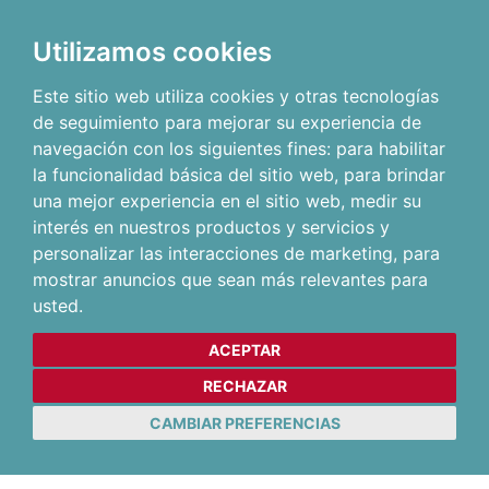
Utilizamos cookies
Este sitio web utiliza cookies y otras tecnologías
de seguimiento para mejorar su experiencia de
navegación con los siguientes fines:
para habilitar
la funcionalidad básica del sitio web
,
para brindar
una mejor experiencia en el sitio web
,
medir su
interés en nuestros productos y servicios y
personalizar las interacciones de marketing
,
para
mostrar anuncios que sean más relevantes para
usted
.
ACEPTAR
RECHAZAR
CAMBIAR PREFERENCIAS