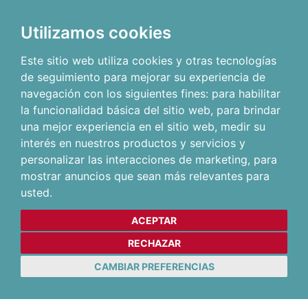
Utilizamos cookies
Este sitio web utiliza cookies y otras tecnologías
de seguimiento para mejorar su experiencia de
navegación con los siguientes fines:
para habilitar
la funcionalidad básica del sitio web
,
para brindar
una mejor experiencia en el sitio web
,
medir su
interés en nuestros productos y servicios y
personalizar las interacciones de marketing
,
para
mostrar anuncios que sean más relevantes para
usted
.
ACEPTAR
RECHAZAR
CAMBIAR PREFERENCIAS