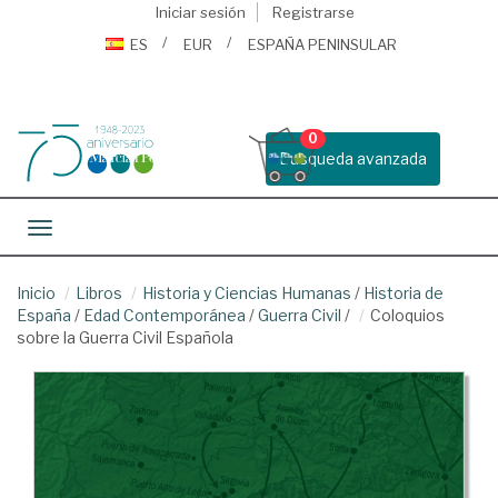
Iniciar sesión
Registrarse
ES
EUR
ESPAÑA PENINSULAR
0
Busqueda avanzada
Toggle navigation
Inicio
Libros
Historia y Ciencias Humanas
/
Historia de
España
/
Edad Contemporánea
/
Guerra Civil
/
Coloquios
sobre la Guerra Civil Española