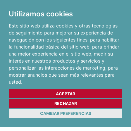
Utilizamos cookies
Este sitio web utiliza cookies y otras tecnologías
de seguimiento para mejorar su experiencia de
navegación con los siguientes fines:
para habilitar
la funcionalidad básica del sitio web
,
para brindar
una mejor experiencia en el sitio web
,
medir su
interés en nuestros productos y servicios y
personalizar las interacciones de marketing
,
para
mostrar anuncios que sean más relevantes para
usted
.
ACEPTAR
RECHAZAR
CAMBIAR PREFERENCIAS