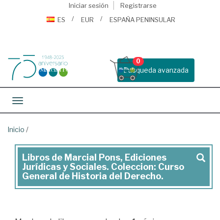
Iniciar sesión
Registrarse
ES
EUR
ESPAÑA PENINSULAR
0
Busqueda avanzada
Toggle navigation
Inicio
/
Libros de Marcial Pons, Ediciones
Marcial
Jurídicas y Sociales. Coleccion: Curso
Pons,
General de Historia del Derecho.
Ediciones
Jurídicas