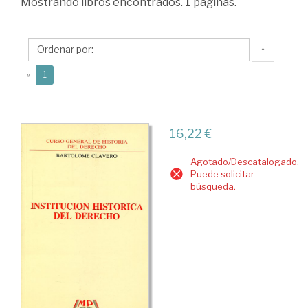
y
Mostrando
libros encontrados.
1
páginas.
Sociales.
Coleccion:
↑
Curso
(current)
«
1
General
de
Historia
16,22 €
del
Agotado/Descatalogado.
Derecho.
Puede solicitar
búsqueda.