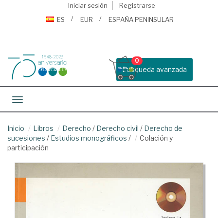
Iniciar sesión
Registrarse
ES
EUR
ESPAÑA PENINSULAR
0
Busqueda avanzada
Toggle navigation
Inicio
Libros
Derecho
/
Derecho civil
/
Derecho de
sucesiones
/
Estudios monográficos
/
Colación y
participación