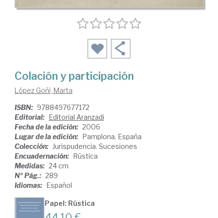
Colación y participación
López Goñi, Marta
ISBN:
9788497677172
Editorial:
Editorial Aranzadi
Fecha de la edición:
2006
Lugar de la edición:
Pamplona. España
Colección:
Jurispudencia. Sucesiones
Encuadernación:
Rústica
Medidas:
24 cm
Nº Pág.:
289
Idiomas:
Español
Papel: Rústica
44,10 €