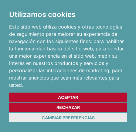
Utilizamos cookies
Este sitio web utiliza cookies y otras tecnologías
de seguimiento para mejorar su experiencia de
navegación con los siguientes fines:
para habilitar
la funcionalidad básica del sitio web
,
para brindar
una mejor experiencia en el sitio web
,
medir su
interés en nuestros productos y servicios y
personalizar las interacciones de marketing
,
para
mostrar anuncios que sean más relevantes para
usted
.
ACEPTAR
RECHAZAR
CAMBIAR PREFERENCIAS