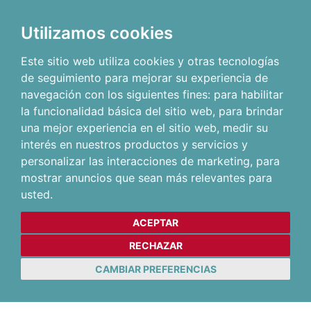
Utilizamos cookies
Este sitio web utiliza cookies y otras tecnologías
de seguimiento para mejorar su experiencia de
navegación con los siguientes fines:
para habilitar
la funcionalidad básica del sitio web
,
para brindar
una mejor experiencia en el sitio web
,
medir su
interés en nuestros productos y servicios y
personalizar las interacciones de marketing
,
para
mostrar anuncios que sean más relevantes para
usted
.
ACEPTAR
RECHAZAR
CAMBIAR PREFERENCIAS