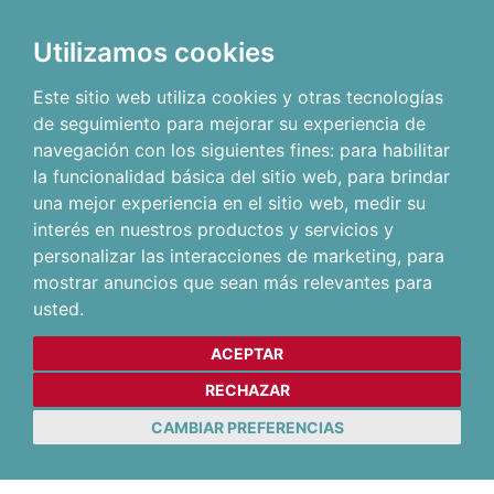
Utilizamos cookies
Este sitio web utiliza cookies y otras tecnologías
de seguimiento para mejorar su experiencia de
navegación con los siguientes fines:
para habilitar
la funcionalidad básica del sitio web
,
para brindar
una mejor experiencia en el sitio web
,
medir su
interés en nuestros productos y servicios y
personalizar las interacciones de marketing
,
para
mostrar anuncios que sean más relevantes para
usted
.
ACEPTAR
RECHAZAR
CAMBIAR PREFERENCIAS