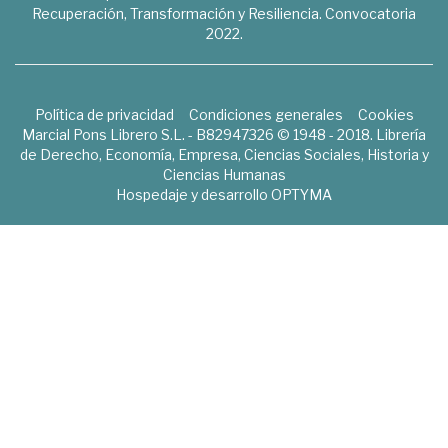
Recuperación, Transformación y Resiliencia. Convocatoria
2022.
Política de privacidad
Condiciones generales
Cookies
Marcial Pons Librero S.L. - B82947326 © 1948 - 2018. Librería
de Derecho, Economía, Empresa, Ciencias Sociales, Historia y
Ciencias Humanas
Hospedaje y desarrollo
OPTYMA