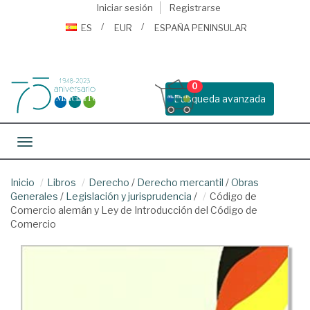
Iniciar sesión
Registrarse
ES
EUR
ESPAÑA PENINSULAR
0
Busqueda avanzada
Toggle navigation
Inicio
Libros
Derecho
/
Derecho mercantil
/
Obras
Generales
/
Legislación y jurisprudencia
/
Código de
Comercio alemán y Ley de Introducción del Código de
Comercio