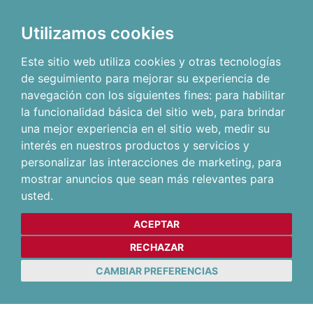
Utilizamos cookies
Este sitio web utiliza cookies y otras tecnologías
de seguimiento para mejorar su experiencia de
navegación con los siguientes fines:
para habilitar
la funcionalidad básica del sitio web
,
para brindar
una mejor experiencia en el sitio web
,
medir su
interés en nuestros productos y servicios y
personalizar las interacciones de marketing
,
para
mostrar anuncios que sean más relevantes para
usted
.
ACEPTAR
RECHAZAR
CAMBIAR PREFERENCIAS