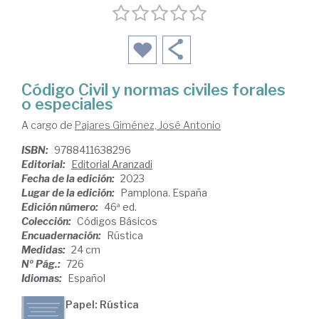
Código Civil y normas civiles forales
o especiales
A cargo de
Pajares Giménez, José Antonio
ISBN:
9788411638296
Editorial:
Editorial Aranzadi
Fecha de la edición:
2023
Lugar de la edición:
Pamplona. España
Edición número:
46ª ed.
Colección:
Códigos Básicos
Encuadernación:
Rústica
Medidas:
24 cm
Nº Pág.:
726
Idiomas:
Español
Papel: Rústica