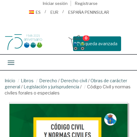
Iniciar sesión
Registrarse
ES
EUR
ESPAÑA PENINSULAR
0
Busqueda avanzada
Toggle navigation
Inicio
Libros
Derecho
/
Derecho civil
/
Obras de carácter
general
/
Legislación y jurisprudencia
/
Código Civil y normas
civiles forales o especiales