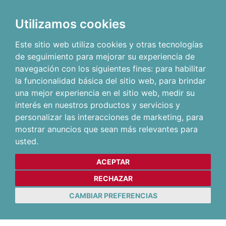
Utilizamos cookies
Este sitio web utiliza cookies y otras tecnologías
de seguimiento para mejorar su experiencia de
navegación con los siguientes fines:
para habilitar
la funcionalidad básica del sitio web
,
para brindar
una mejor experiencia en el sitio web
,
medir su
interés en nuestros productos y servicios y
personalizar las interacciones de marketing
,
para
mostrar anuncios que sean más relevantes para
usted
.
ACEPTAR
RECHAZAR
CAMBIAR PREFERENCIAS