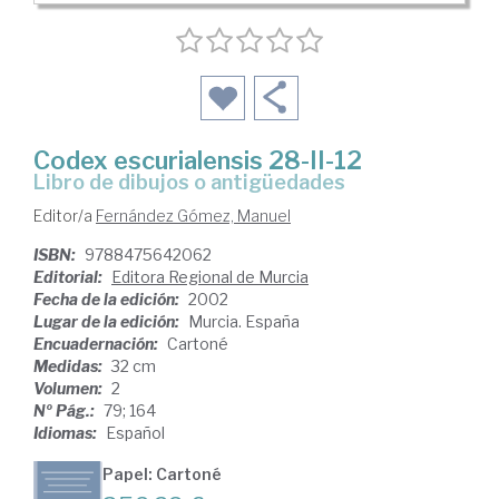
Codex escurialensis 28-II-12
Libro de dibujos o antigüedades
Editor/a
Fernández Gómez, Manuel
ISBN:
9788475642062
Editorial:
Editora Regional de Murcia
Fecha de la edición:
2002
Lugar de la edición:
Murcia. España
Encuadernación:
Cartoné
Medidas:
32 cm
Volumen:
2
Nº Pág.:
79; 164
Idiomas:
Español
Papel: Cartoné