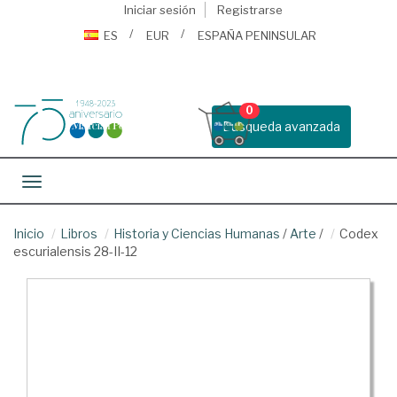
Iniciar sesión
Registrarse
ES
EUR
ESPAÑA PENINSULAR
0
Busqueda avanzada
Toggle navigation
Inicio
Libros
Historia y Ciencias Humanas
/
Arte
/
Codex
escurialensis 28-II-12