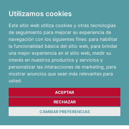
Utilizamos cookies
Este sitio web utiliza cookies y otras tecnologías
de seguimiento para mejorar su experiencia de
navegación con los siguientes fines:
para habilitar
la funcionalidad básica del sitio web
,
para brindar
una mejor experiencia en el sitio web
,
medir su
interés en nuestros productos y servicios y
personalizar las interacciones de marketing
,
para
mostrar anuncios que sean más relevantes para
usted
.
ACEPTAR
RECHAZAR
CAMBIAR PREFERENCIAS