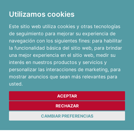
Utilizamos cookies
Este sitio web utiliza cookies y otras tecnologías
de seguimiento para mejorar su experiencia de
navegación con los siguientes fines:
para habilitar
la funcionalidad básica del sitio web
,
para brindar
una mejor experiencia en el sitio web
,
medir su
interés en nuestros productos y servicios y
personalizar las interacciones de marketing
,
para
mostrar anuncios que sean más relevantes para
usted
.
ACEPTAR
RECHAZAR
CAMBIAR PREFERENCIAS