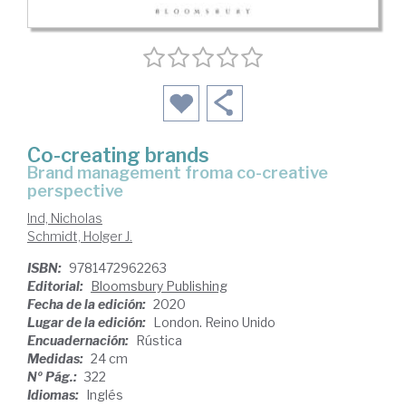
Co-creating brands
brand management froma co-creative
perspective
Ind, Nicholas
Schmidt, Holger J.
ISBN:
9781472962263
Editorial:
Bloomsbury Publishing
Fecha de la edición:
2020
Lugar de la edición:
London. Reino Unido
Encuadernación:
Rústica
Medidas:
24 cm
Nº Pág.:
322
Idiomas:
Inglés