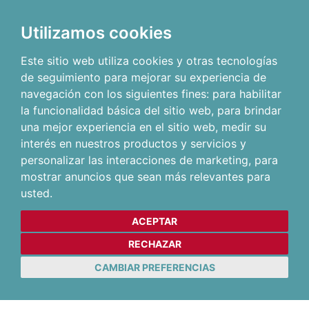
Utilizamos cookies
Este sitio web utiliza cookies y otras tecnologías
de seguimiento para mejorar su experiencia de
navegación con los siguientes fines:
para habilitar
la funcionalidad básica del sitio web
,
para brindar
una mejor experiencia en el sitio web
,
medir su
interés en nuestros productos y servicios y
personalizar las interacciones de marketing
,
para
mostrar anuncios que sean más relevantes para
usted
.
ACEPTAR
RECHAZAR
CAMBIAR PREFERENCIAS