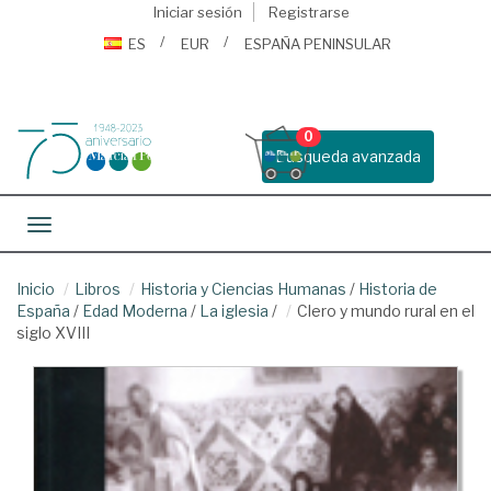
Iniciar sesión
Registrarse
ES
EUR
ESPAÑA PENINSULAR
0
Busqueda avanzada
Toggle navigation
Inicio
Libros
Historia y Ciencias Humanas
/
Historia de
España
/
Edad Moderna
/
La iglesia
/
Clero y mundo rural en el
siglo XVIII