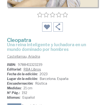
Cleopatra
una reina inteligente y luchadora en un
mundo dominado por hombres
Castellarnau, Ariadna
ISBN:
9788411323239
Editorial:
RBA Libros
Fecha de la edición:
2023
Lugar de la edición:
Barcelona. España
Encuadernación:
Rústica
Medidas:
21 cm
Nº Pág.:
192
Idiomas:
Español