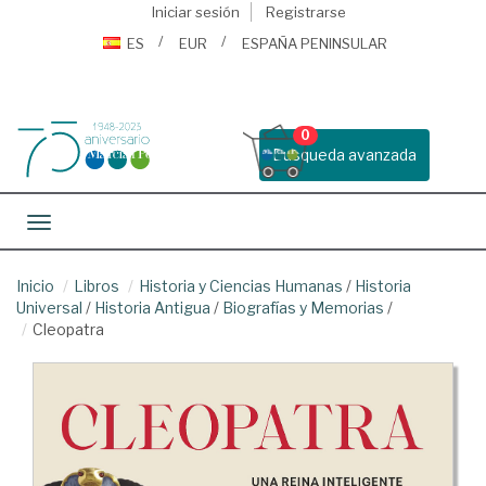
Iniciar sesión
Registrarse
ES
EUR
ESPAÑA PENINSULAR
0
Busqueda avanzada
Toggle navigation
Inicio
Libros
Historia y Ciencias Humanas
/
Historia
Universal
/
Historia Antigua
/
Biografías y Memorias
/
Cleopatra