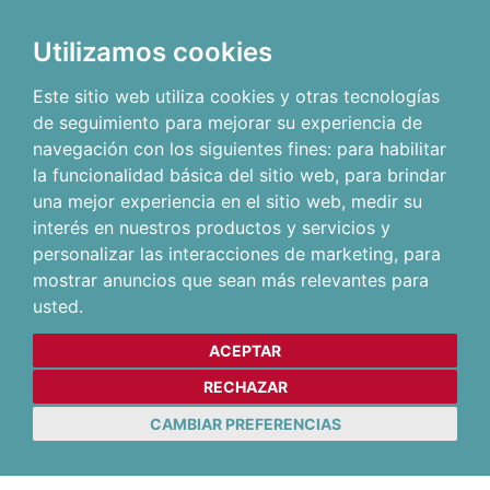
Utilizamos cookies
Este sitio web utiliza cookies y otras tecnologías
de seguimiento para mejorar su experiencia de
navegación con los siguientes fines:
para habilitar
la funcionalidad básica del sitio web
,
para brindar
una mejor experiencia en el sitio web
,
medir su
interés en nuestros productos y servicios y
personalizar las interacciones de marketing
,
para
mostrar anuncios que sean más relevantes para
usted
.
ACEPTAR
RECHAZAR
CAMBIAR PREFERENCIAS