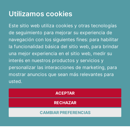
Utilizamos cookies
Este sitio web utiliza cookies y otras tecnologías
de seguimiento para mejorar su experiencia de
navegación con los siguientes fines:
para habilitar
la funcionalidad básica del sitio web
,
para brindar
una mejor experiencia en el sitio web
,
medir su
interés en nuestros productos y servicios y
personalizar las interacciones de marketing
,
para
mostrar anuncios que sean más relevantes para
usted
.
ACEPTAR
RECHAZAR
CAMBIAR PREFERENCIAS