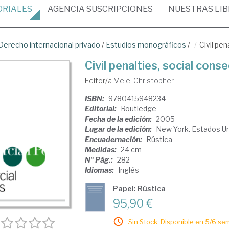
ORIALES
AGENCIA
SUSCRIPCIONES
NUESTRAS
LI
Derecho internacional privado
/
Estudios monográficos
/
Civil pe
Civil penalties, social con
Editor/a
Mele, Christopher
ISBN:
9780415948234
Editorial:
Routledge
Fecha de la edición:
2005
Lugar de la edición:
New York. Estados U
Encuadernación:
Rústica
Medidas:
24 cm
Nº Pág.:
282
Idiomas:
Inglés
Papel: Rústica
95,90 €
Sin Stock. Disponible en 5/6 se