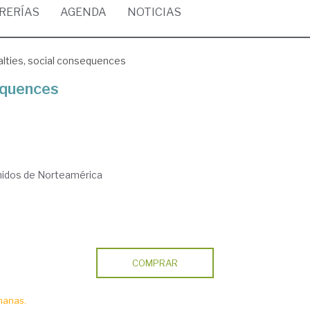
BRERÍAS
AGENDA
NOTICIAS
nalties, social consequences
sequences
nidos de Norteamérica
COMPRAR
manas.