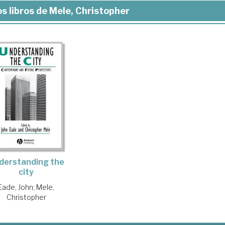
s libros de Mele, Christopher
derstanding the
city
Eade, John
;
Mele,
Christopher