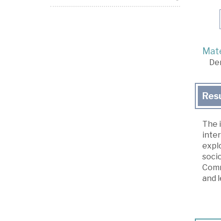
Mate
De
Res
The 
inter
explo
socio
Comm
and l