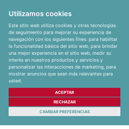
Utilizamos cookies
Este sitio web utiliza cookies y otras tecnologías
de seguimiento para mejorar su experiencia de
navegación con los siguientes fines:
para habilitar
la funcionalidad básica del sitio web
,
para brindar
una mejor experiencia en el sitio web
,
medir su
interés en nuestros productos y servicios y
personalizar las interacciones de marketing
,
para
mostrar anuncios que sean más relevantes para
usted
.
ACEPTAR
RECHAZAR
CAMBIAR PREFERENCIAS