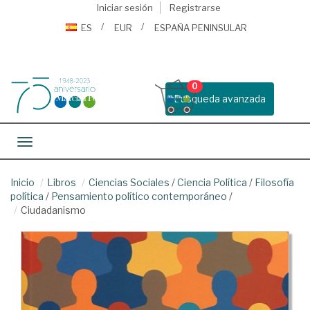
Iniciar sesión
Registrarse
ES
EUR
ESPAÑA PENINSULAR
0
Busqueda avanzada
Toggle navigation
Inicio
Libros
Ciencias Sociales
/
Ciencia Política
/
Filosofía
política
/
Pensamiento político contemporáneo
/
Ciudadanismo