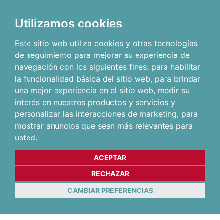
Utilizamos cookies
Este sitio web utiliza cookies y otras tecnologías
de seguimiento para mejorar su experiencia de
navegación con los siguientes fines:
para habilitar
la funcionalidad básica del sitio web
,
para brindar
una mejor experiencia en el sitio web
,
medir su
interés en nuestros productos y servicios y
personalizar las interacciones de marketing
,
para
mostrar anuncios que sean más relevantes para
usted
.
ACEPTAR
RECHAZAR
CAMBIAR PREFERENCIAS