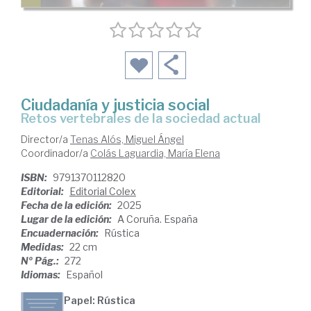
Ciudadanía y justicia social
retos vertebrales de la sociedad actual
Director/a
Tenas Alós, Miguel Ángel
Coordinador/a
Colás Laguardia, María Elena
ISBN:
9791370112820
Editorial:
Editorial Colex
Fecha de la edición:
2025
Lugar de la edición:
A Coruña. España
Encuadernación:
Rústica
Medidas:
22 cm
Nº Pág.:
272
Idiomas:
Español
Papel: Rústica