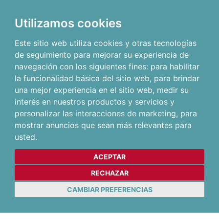
Utilizamos cookies
Este sitio web utiliza cookies y otras tecnologías
de seguimiento para mejorar su experiencia de
navegación con los siguientes fines:
para habilitar
la funcionalidad básica del sitio web
,
para brindar
una mejor experiencia en el sitio web
,
medir su
interés en nuestros productos y servicios y
personalizar las interacciones de marketing
,
para
mostrar anuncios que sean más relevantes para
usted
.
ACEPTAR
RECHAZAR
CAMBIAR PREFERENCIAS