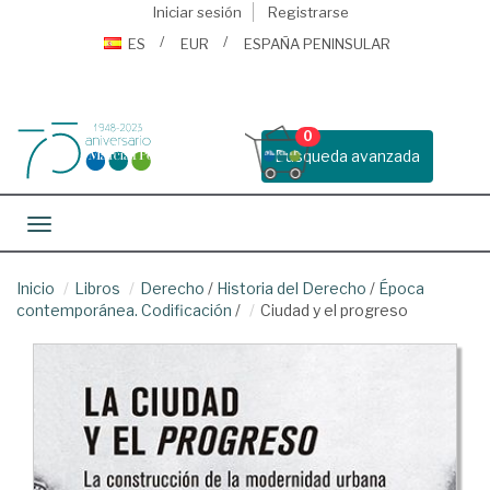
Iniciar sesión
Registrarse
ES
EUR
ESPAÑA PENINSULAR
0
Busqueda avanzada
Toggle navigation
Inicio
Libros
Derecho
/
Historia del Derecho
/
Época
contemporánea. Codificación
/
Ciudad y el progreso