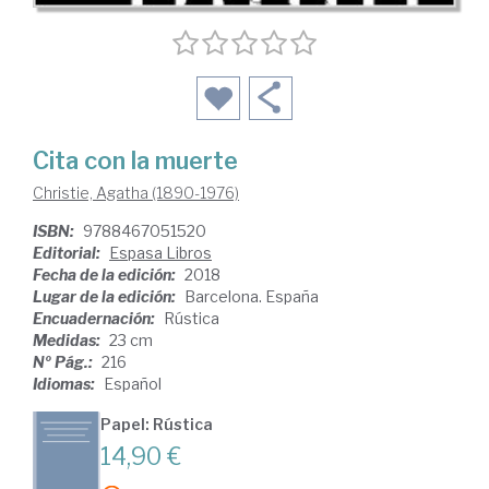
Cita con la muerte
Christie, Agatha (1890-1976)
ISBN:
9788467051520
Editorial:
Espasa Libros
Fecha de la edición:
2018
Lugar de la edición:
Barcelona. España
Encuadernación:
Rústica
Medidas:
23 cm
Nº Pág.:
216
Idiomas:
Español
Papel: Rústica
14,90 €