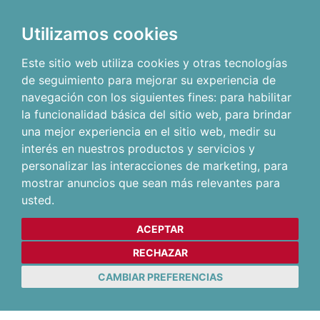
Utilizamos cookies
Este sitio web utiliza cookies y otras tecnologías
de seguimiento para mejorar su experiencia de
navegación con los siguientes fines:
para habilitar
la funcionalidad básica del sitio web
,
para brindar
una mejor experiencia en el sitio web
,
medir su
interés en nuestros productos y servicios y
personalizar las interacciones de marketing
,
para
mostrar anuncios que sean más relevantes para
usted
.
ACEPTAR
RECHAZAR
CAMBIAR PREFERENCIAS