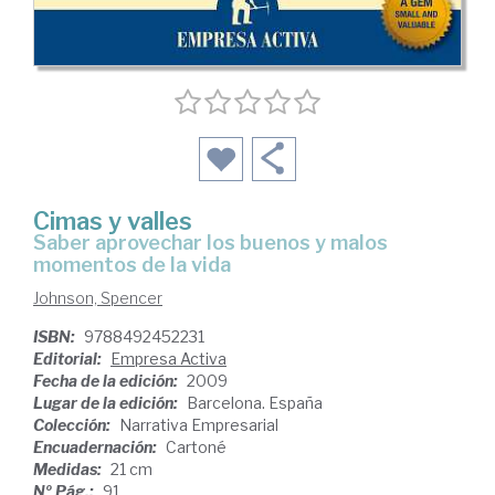
Cimas y valles
saber aprovechar los buenos y malos
momentos de la vida
Johnson, Spencer
ISBN:
9788492452231
Editorial:
Empresa Activa
Fecha de la edición:
2009
Lugar de la edición:
Barcelona. España
Colección:
Narrativa Empresarial
Encuadernación:
Cartoné
Medidas:
21 cm
Nº Pág.:
91