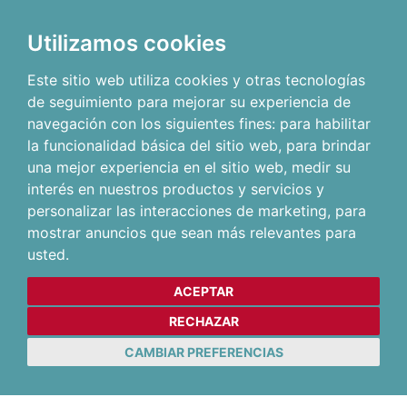
Utilizamos cookies
Este sitio web utiliza cookies y otras tecnologías
de seguimiento para mejorar su experiencia de
navegación con los siguientes fines:
para habilitar
la funcionalidad básica del sitio web
,
para brindar
una mejor experiencia en el sitio web
,
medir su
interés en nuestros productos y servicios y
personalizar las interacciones de marketing
,
para
mostrar anuncios que sean más relevantes para
usted
.
ACEPTAR
RECHAZAR
CAMBIAR PREFERENCIAS