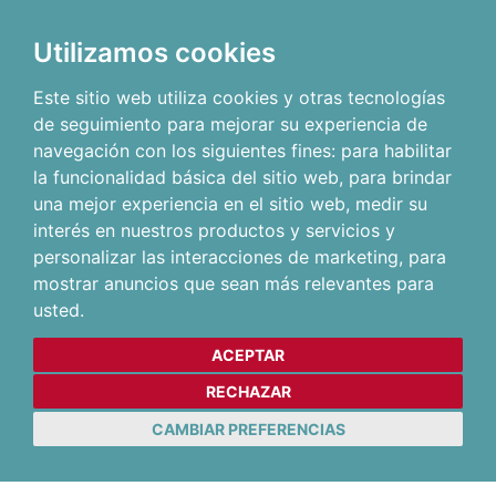
Utilizamos cookies
Este sitio web utiliza cookies y otras tecnologías
de seguimiento para mejorar su experiencia de
navegación con los siguientes fines:
para habilitar
la funcionalidad básica del sitio web
,
para brindar
una mejor experiencia en el sitio web
,
medir su
interés en nuestros productos y servicios y
personalizar las interacciones de marketing
,
para
mostrar anuncios que sean más relevantes para
usted
.
ACEPTAR
RECHAZAR
CAMBIAR PREFERENCIAS