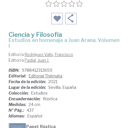
Ciencia y Filosofía
Estudios en homenaje a Juan Arana. Volumen
I
Editor/a
Rodríguez Valls, Francisco
Editor/a
Padial, Juan J.
ISBN:
9788412313659
Editorial:
Editorial Thémata
Fecha de la edición:
2021
Lugar de la edición:
Sevilla. España
Colección:
Estudios
Encuadernación:
Rústica
Medidas:
24 cm
Nº Pág.:
437
Idiomas:
Español
Papel: Rústica