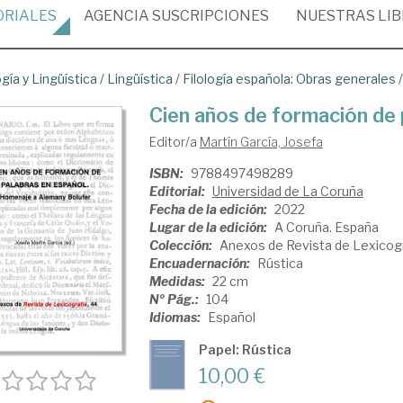
ORIALES
AGENCIA
SUSCRIPCIONES
NUESTRAS
LI
ogía y Lingüística
/
Lingüística
/
Filología española: Obras generales
Cien años de formación de 
Editor/a
Martín García, Josefa
ISBN:
9788497498289
Editorial:
Universidad de La Coruña
Fecha de la edición:
2022
Lugar de la edición:
A Coruña. España
Colección:
Anexos de Revista de Lexicogr
Encuadernación:
Rústica
Medidas:
22 cm
Nº Pág.:
104
Idiomas:
Español
Papel: Rústica
10,00 €