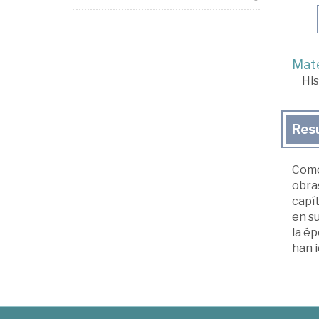
Mate
His
Res
Como
obra
capí
en su
la ép
han 