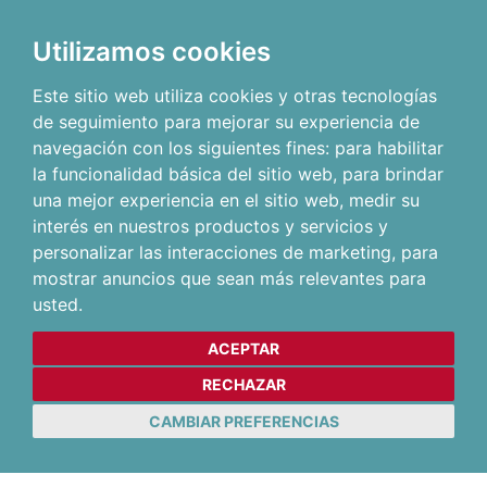
Utilizamos cookies
Este sitio web utiliza cookies y otras tecnologías
de seguimiento para mejorar su experiencia de
navegación con los siguientes fines:
para habilitar
la funcionalidad básica del sitio web
,
para brindar
una mejor experiencia en el sitio web
,
medir su
interés en nuestros productos y servicios y
personalizar las interacciones de marketing
,
para
mostrar anuncios que sean más relevantes para
usted
.
ACEPTAR
RECHAZAR
CAMBIAR PREFERENCIAS