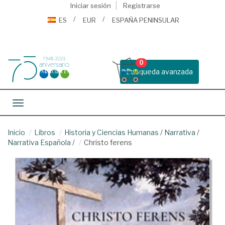
Iniciar sesión
Registrarse
ES
EUR
ESPAÑA PENINSULAR
0
Busqueda avanzada
Toggle navigation
Inicio
Libros
Historia y Ciencias Humanas
/
Narrativa
/
Narrativa Española
/
Christo ferens