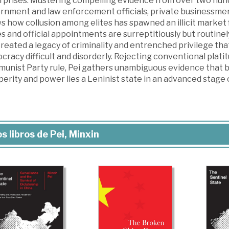
rprises. Mustering compelling evidence from over two hund
rnment and law enforcement officials, private businessme
 how collusion among elites has spawned an illicit market f
s and official appointments are surreptitiously but routinel
created a legacy of criminality and entrenched privilege t
racy difficult and disorderly. Rejecting conventional plati
unist Party rule, Pei gathers unambiguous evidence that 
erity and power lies a Leninist state in an advanced stage 
s libros de Pei, Minxin