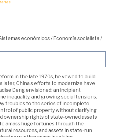
manas.
Sistemas económicos
/
Economía socialista
/
orm in the late 1970s, he vowed to build
 later, China s efforts to modernize have
adise Deng envisioned: an incipient
e inequality, and growing social tensions.
ay troubles to the series of incomplete
rol of public property without clarifying
nd ownership rights of state-owned assets
to amass huge fortunes through the
atural resources, and assets in state-run