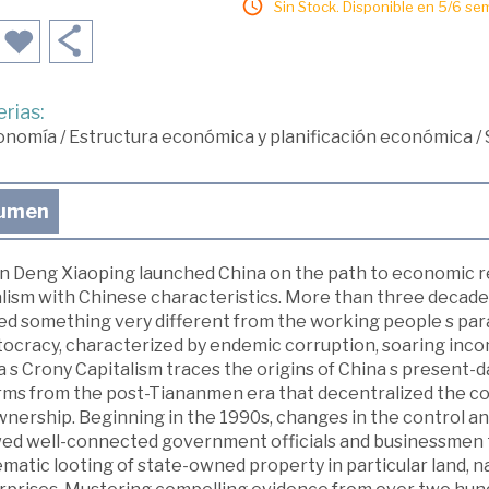
Sin Stock. Disponible en 5/6 se
rias:
onomía
/
Estructura económica y planificación económica
/
umen
 Deng Xiaoping launched China on the path to economic ref
lism with Chinese characteristics. More than three decades
ded something very different from the working people s par
ocracy, characterized by endemic corruption, soaring incom
 s Crony Capitalism traces the origins of China s present-d
rms from the post-Tiananmen era that decentralized the cont
ownership. Beginning in the 1990s, changes in the control a
wed well-connected government officials and businessmen 
matic looting of state-owned property in particular land, n