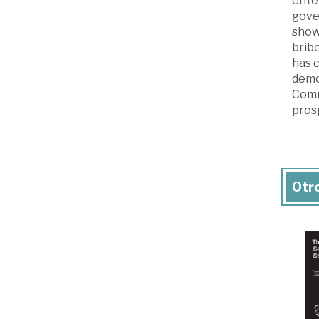
ente
gove
shows
bribe
has 
democ
Comm
prosp
Otro