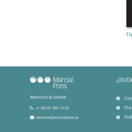
Th
¿DUD
Atención al cliente
Com
Pre
(+34) 91 304 33 03
Polí
atencion@marcialpons.es