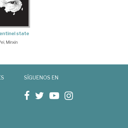
entinel state
Pei, Minxin
ES
SÍGUENOS EN