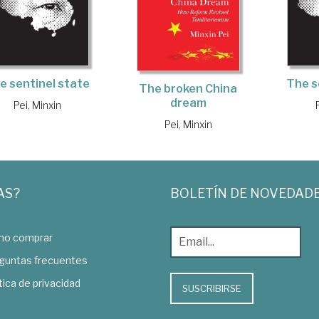
The s
e sentinel state
The broken China
dream
Pei, Minxin
Pei, Minxin
AS?
BOLETÍN DE NOVEDAD
o comprar
guntas frecuentes
tica de privacidad
SUSCRIBIRSE