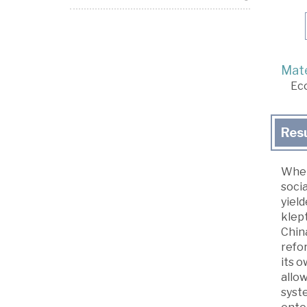
Mate
Ec
Res
When
socia
yiel
klept
China
refo
its 
allo
syste