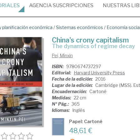
ORIALES
AGENCIA
SUSCRIPCIONES
NUESTRAS
LI
 planificación económica
/
Sistemas económicos
/
Economía social
China's crony capitalism
the dynamics of regime decay
Pei, Minxin
ISBN:
9780674737297
Editorial:
Harvard University Press
Fecha de la edición:
2016
Lugar de la edición:
Cambridge (MSS). Es
Encuadernación:
Cartoné
Medidas:
22 cm
Nº Pág.:
365
Idiomas:
Inglés
Papel: Cartoné
48,61 €