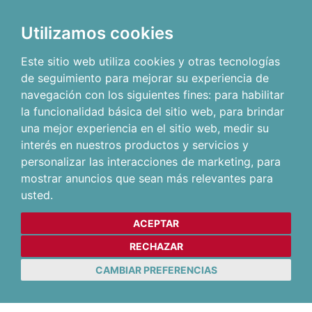
Utilizamos cookies
Este sitio web utiliza cookies y otras tecnologías
de seguimiento para mejorar su experiencia de
navegación con los siguientes fines:
para habilitar
la funcionalidad básica del sitio web
,
para brindar
una mejor experiencia en el sitio web
,
medir su
interés en nuestros productos y servicios y
personalizar las interacciones de marketing
,
para
mostrar anuncios que sean más relevantes para
usted
.
ACEPTAR
RECHAZAR
CAMBIAR PREFERENCIAS