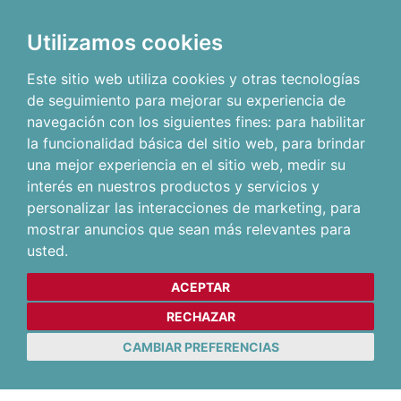
Utilizamos cookies
Este sitio web utiliza cookies y otras tecnologías
de seguimiento para mejorar su experiencia de
navegación con los siguientes fines:
para habilitar
la funcionalidad básica del sitio web
,
para brindar
una mejor experiencia en el sitio web
,
medir su
interés en nuestros productos y servicios y
personalizar las interacciones de marketing
,
para
mostrar anuncios que sean más relevantes para
usted
.
ACEPTAR
RECHAZAR
CAMBIAR PREFERENCIAS