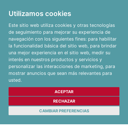
Utilizamos cookies
Este sitio web utiliza cookies y otras tecnologías
de seguimiento para mejorar su experiencia de
navegación con los siguientes fines:
para habilitar
la funcionalidad básica del sitio web
,
para brindar
una mejor experiencia en el sitio web
,
medir su
interés en nuestros productos y servicios y
personalizar las interacciones de marketing
,
para
mostrar anuncios que sean más relevantes para
usted
.
ACEPTAR
RECHAZAR
CAMBIAR PREFERENCIAS