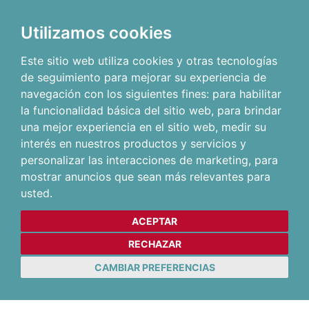
Utilizamos cookies
Este sitio web utiliza cookies y otras tecnologías
de seguimiento para mejorar su experiencia de
navegación con los siguientes fines:
para habilitar
la funcionalidad básica del sitio web
,
para brindar
una mejor experiencia en el sitio web
,
medir su
interés en nuestros productos y servicios y
personalizar las interacciones de marketing
,
para
mostrar anuncios que sean más relevantes para
usted
.
ACEPTAR
RECHAZAR
CAMBIAR PREFERENCIAS