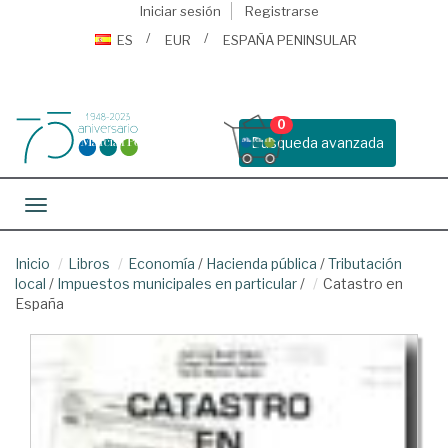
Iniciar sesión
Registrarse
ES
EUR
ESPAÑA PENINSULAR
0
Busqueda avanzada
Toggle navigation
Inicio
Libros
Economía
/
Hacienda pública
/
Tributación
local
/
Impuestos municipales en particular
/
Catastro en
España