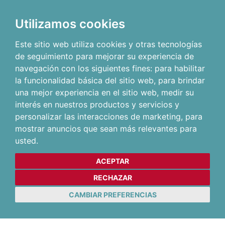
Utilizamos cookies
Este sitio web utiliza cookies y otras tecnologías
de seguimiento para mejorar su experiencia de
navegación con los siguientes fines:
para habilitar
la funcionalidad básica del sitio web
,
para brindar
una mejor experiencia en el sitio web
,
medir su
interés en nuestros productos y servicios y
personalizar las interacciones de marketing
,
para
mostrar anuncios que sean más relevantes para
usted
.
ACEPTAR
RECHAZAR
CAMBIAR PREFERENCIAS