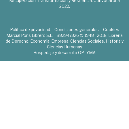
Recuperación, Transformación y Resiliencia. Convocatoria
2022.
Política de privacidad
Condiciones generales
Cookies
Marcial Pons Librero S.L. - B82947326 © 1948 - 2018. Librería
de Derecho, Economía, Empresa, Ciencias Sociales, Historia y
Ciencias Humanas
Hospedaje y desarrollo
OPTYMA