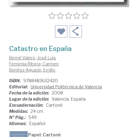
Catastro en España
Berné Valero, José Luis
Femenia Ribera, Carmen
Benítez Aguado, Emilio
ISBN:
9788483632420
Editorial:
Universidad Politécnica de Valencia
Fecha de la edición:
2008
Lugar de la edición:
Valencia. España
Encuadernación:
Cartoné
Medidas:
24 cm
Nº Pág.:
549
Idiomas:
Español
Papel: Cartoné